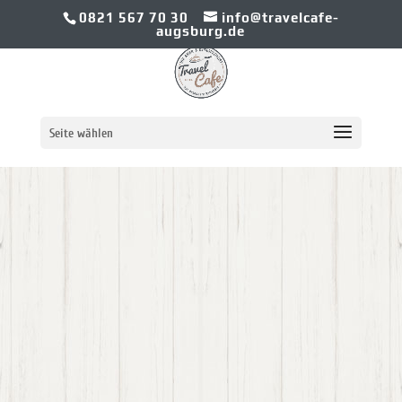
0821 567 70 30
info@travelcafe-
augsburg.de
ABENTEUER
Seite wählen
AFRIKA
Reisen & Safaris: der perfekte Urlaub
- ganz individuell!
Rundreisen oder Selbstfahrertouren
durch Länder wie Namibia, Südafrika,
Kenia uvm.